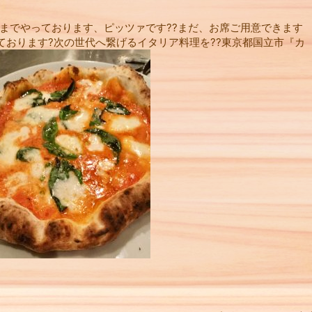
月までやっております、ピッツァです??まだ、お席ご用意できます
ております?次の世代へ繋げるイタリア料理を??東京都国立市『カ