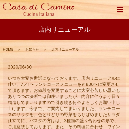
メ
店内リニューアル
HOME
お知らせ
店内リニューアル
2020/06/30
いつも大変お世話になっております。店内リニューアルに
伴い、7／1〜ランチコースメニューを¥1800〜に変更させ
て頂きます。お値段を変更することに大変心苦しい思いも
ありつつの決断では御座いましたが、内容に伴うよう日々
精進してまいりますので引き続き何卒よろしくお願い申し
上げます。今まで、ご案内してまいりました、ランチコー
スのサラダを、色とりどりの野菜をちりばめましたサラダ
仕立てに、パスタの方はは、2種類の盛り合わせの形で、
ご用意致しております。また、その料理に合わせ、ワイン