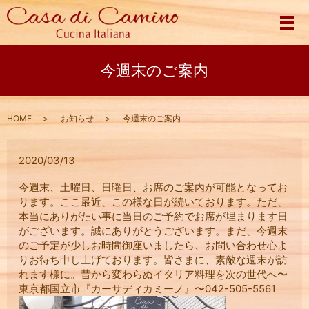
メ
今週末のご案内
HOME
お知らせ
今週末のご案内
2020/03/13
今週末、土曜日、日曜日、お席のご案内が可能となってお
ります。ここ最近、この様な日が続いております。ただ、
本当にありがたい事に当日のご予約でお席が埋まります日
がございます。誠にありがとうございます。まだ、今週末
のご予定が少しお時間御座いましたら、お問い合わせ心よ
りお待ち申し上げております。皆さまに、素敵な週末が訪
れます様に。昔から変わらぬイタリア料理を次の世代へ〜
東京都国立市『カーサディカミーノ』〜042-505-5561